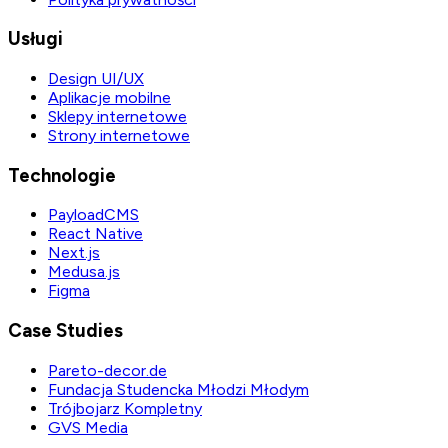
Usługi
Design UI/UX
Aplikacje mobilne
Sklepy internetowe
Strony internetowe
Technologie
PayloadCMS
React Native
Next.js
Medusa.js
Figma
Case Studies
Pareto-decor.de
Fundacja Studencka Młodzi Młodym
Trójbojarz Kompletny
GVS Media