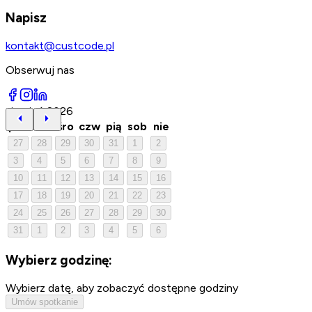
Napisz
kontakt@custcode.pl
Obserwuj nas
sierpień 2026
pon
wto
śro
czw
pią
sob
nie
27
28
29
30
31
1
2
3
4
5
6
7
8
9
10
11
12
13
14
15
16
17
18
19
20
21
22
23
24
25
26
27
28
29
30
31
1
2
3
4
5
6
Wybierz godzinę:
Wybierz datę, aby zobaczyć dostępne godziny
Umów spotkanie