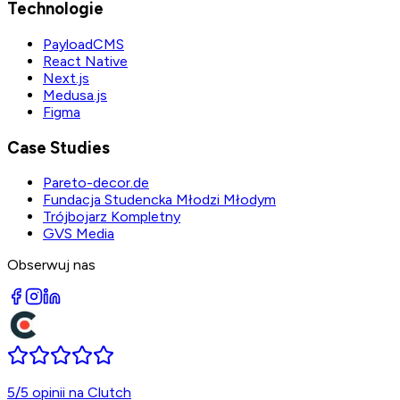
Technologie
PayloadCMS
React Native
Next.js
Medusa.js
Figma
Case Studies
Pareto-decor.de
Fundacja Studencka Młodzi Młodym
Trójbojarz Kompletny
GVS Media
Obserwuj nas
5/5 opinii na Clutch