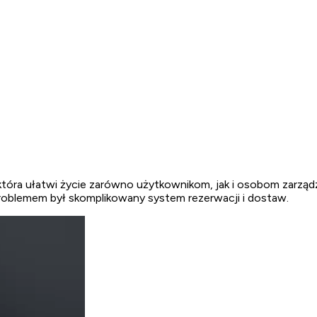
i, która ułatwi życie zarówno użytkownikom, jak i osobom zar
roblemem był skomplikowany system rezerwacji i dostaw.