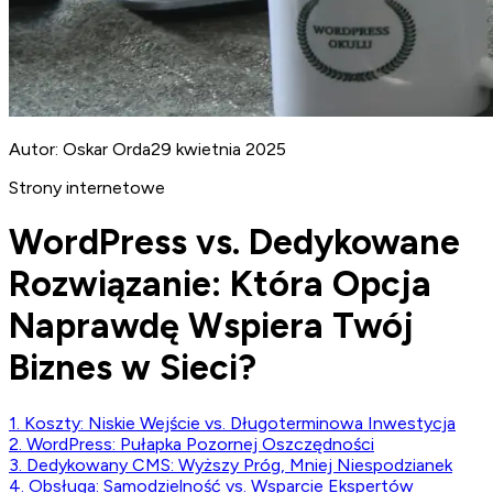
Autor:
Oskar Orda
29 kwietnia 2025
Strony internetowe
WordPress vs. Dedykowane
Rozwiązanie: Która Opcja
Naprawdę Wspiera Twój
Biznes w Sieci?
1. Koszty: Niskie Wejście vs. Długoterminowa Inwestycja
2. WordPress: Pułapka Pozornej Oszczędności
3. Dedykowany CMS: Wyższy Próg, Mniej Niespodzianek
4. Obsługa: Samodzielność vs. Wsparcie Ekspertów