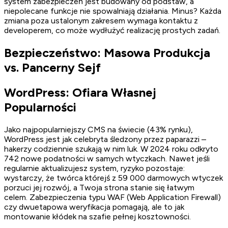
system zabezpieczeń jest budowany od podstaw, a
niepolecane funkcje nie spowalniają działania. Minus? Każda
zmiana poza ustalonym zakresem wymaga kontaktu z
developerem, co może wydłużyć realizację prostych zadań.
Bezpieczeństwo: Masowa Produkcja
vs. Pancerny Sejf
WordPress: Ofiara Własnej
Popularności
Jako najpopularniejszy CMS na świecie (43% rynku),
WordPress jest jak celebryta śledzony przez paparazzi –
hakerzy codziennie szukają w nim luk. W 2024 roku odkryto
742 nowe podatności w samych wtyczkach. Nawet jeśli
regularnie aktualizujesz system, ryzyko pozostaje:
wystarczy, że twórca którejś z 59 000 darmowych wtyczek
porzuci jej rozwój, a Twoja strona stanie się łatwym
celem. Zabezpieczenia typu WAF (Web Application Firewall)
czy dwuetapowa weryfikacja pomagają, ale to jak
montowanie kłódek na szafie pełnej kosztowności.