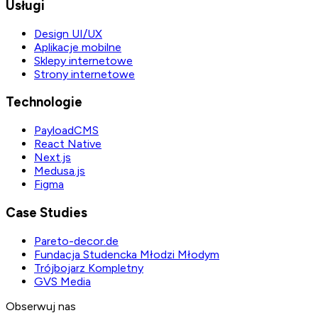
Usługi
Design UI/UX
Aplikacje mobilne
Sklepy internetowe
Strony internetowe
Technologie
PayloadCMS
React Native
Next.js
Medusa.js
Figma
Case Studies
Pareto-decor.de
Fundacja Studencka Młodzi Młodym
Trójbojarz Kompletny
GVS Media
Obserwuj nas