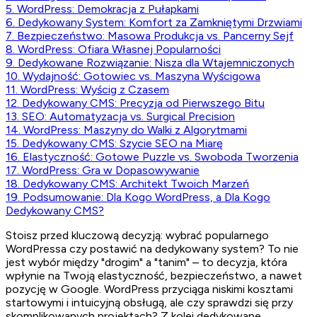
5. WordPress: Demokracja z Pułapkami
6. Dedykowany System: Komfort za Zamkniętymi Drzwiami
7. Bezpieczeństwo: Masowa Produkcja vs. Pancerny Sejf
8. WordPress: Ofiara Własnej Popularności
9. Dedykowane Rozwiązanie: Nisza dla Wtajemniczonych
10. Wydajność: Gotowiec vs. Maszyna Wyścigowa
11. WordPress: Wyścig z Czasem
12. Dedykowany CMS: Precyzja od Pierwszego Bitu
13. SEO: Automatyzacja vs. Surgical Precision
14. WordPress: Maszyny do Walki z Algorytmami
15. Dedykowany CMS: Szycie SEO na Miarę
16. Elastyczność: Gotowe Puzzle vs. Swoboda Tworzenia
17. WordPress: Gra w Dopasowywanie
18. Dedykowany CMS: Architekt Twoich Marzeń
19. Podsumowanie: Dla Kogo WordPress, a Dla Kogo
Dedykowany CMS?
Stoisz przed kluczową decyzją: wybrać popularnego
WordPressa czy postawić na dedykowany system? To nie
jest wybór między "drogim" a "tanim" – to decyzja, która
wpłynie na Twoją elastyczność, bezpieczeństwo, a nawet
pozycję w Google. WordPress przyciąga niskimi kosztami
startowymi i intuicyjną obsługą, ale czy sprawdzi się przy
skomplikowanych projektach? Z kolei dedykowane