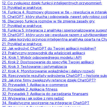
12. Co zyskujesz dzięki funkcji inteligentnych przypomnień:
13. Przykład w praktyce:
14. Funkcja 4: Rozmowy głosowe w tle – rewolucja w interakcj
15. ChatGPT, który słucha i odpowiada, nawet gdy robisz co
16. Dlaczego funkcja rozmów w tle zmienia zasady gry:
17. Przykład w praktyce:
18. Funkcja 5: Integracja z analityką i spersonalizowane suges
19. ChatGPT, który uczy się i ewoluuje razem z użytkownikie
20. Jakie korzyści przynosi inteligentna analityka oparta na C
21. Przykład w praktyce:
22. Jak wdrożyć ChatGPT do Twojej aplikacji mobilnej?
23. Praktyczny przewodnik dla właścicieli aplikacji
24. Krok 1: Wybór odpowiedniego modelu i API
25. Krok 2: Dostosowanie do specyfiki Twojej aplikacji
26. Krok 3: Testowanie i optymalizacja
27. Krok 4: Monitorowanie wskaźników i dalszy rozwój
28. Rzeczywiste rezultaty wdrożenia ChatGPT – historie su
29. Jak inne firmy zwiększyły retencję dzięki ChatGPT?
30. Przypadek 1: Aplikacja e-commerce
31. Przypadek 2: Aplikacja fitness
32. Przypadek 3: Aplikacja do zarządzania finansami
33. Wyzwania i jak sobie z nimi radzić
34. Realistyczne spojrzenie na integrację ChatGPT