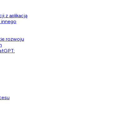
i z aplikacją
ś innego
tie rozwoju
m
hatGPT:
kcesu