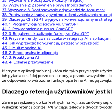
35. Wyzwanie 1: Początkowe koszty integracji
36. Wyzwanie 2: Zapewnienie prywatności danych
37. Wyzwanie 3: Dostosowanie odpowiedzi do tonu marki
38. Porównanie z tradycyjnymi metodami zwiększania retencj
39. Dlaczego ChatGPT wygrywa z konwencjonalnymi strateg
40. 1. Programy lojalnościowe vs. ChatGPT
41. 2. Powiadomienia push vs. ChatGPT
42. 3. Regularne aktualizacje funkcji vs. ChatGPT
43. Przyszłe trendy: co nas czeka w integracji AI z aplikacjam
44. Jak wyprzedzić konkurencję, patrząc w przyszłość
45. 1. Multimodalne AI
46. 2. Emocjonalna inteligencja
47. 3. Proaktywna AI
48. 4. Lokalne przetwarzanie
Marzysz o aplikacji mobilnej, która nie tylko przyciągnie uż
ich pytania o każdej porze dnia i nocy, a przede wszystkim –
że odpowiednio wdrożone funkcje oparte na AI mogą zwięk
Dlaczego retencja użytkowników jest kl
Zanim przejdziemy do konkretnych funkcji, zastanówmy się, dl
wskaźnik retencji poniżej 4% w ciągu zaledwie dwóch tygodni 