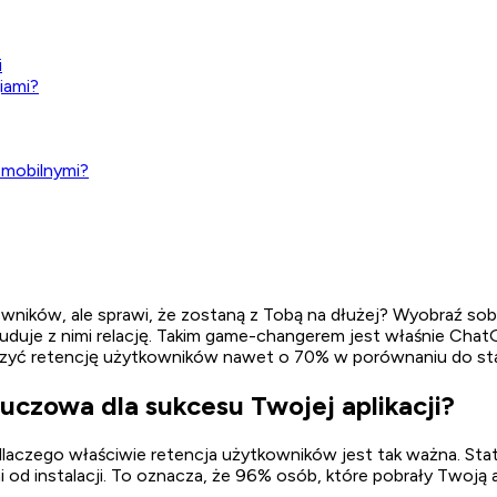
i
iami?
i mobilnymi?
ytkowników, ale sprawi, że zostaną z Tobą na dłużej? Wyobraź s
 buduje z nimi relację. Takim game-changerem jest właśnie Cha
szyć retencję użytkowników nawet o 70% w porównaniu do st
uczowa dla sukcesu Twojej aplikacji?
aczego właściwie retencja użytkowników jest tak ważna. Statys
od instalacji. To oznacza, że 96% osób, które pobrały Twoją a